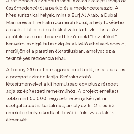
A rezidencia a szolgáltatások széles skáláját kínálja az
úszómedencétől a parkig és a medenceteraszig. A
híres turisztikai helyek, mint a Burj Al Arab, a Dubai
Marina és a The Palm Jumeirah körül, a hely tökéletes
a családdal és a barátokkal való tartózkodásra. Az
aprólékosan megtervezett lakóterektől az előkelő
kényelmi szolgáltatásokig és a kiváló elhelyezkedésig,
merüljön el a páratlan életstílusban, amelyet ez a
tekintélyes rezidencia kínál.
A torony 210 méter magasra emelkedik, és a luxust és
a pompát szimbolizálja. Szórakoztató
létesítményeivel a kifinomultság egy plusz rétegét
adja az építészeti remekműhöz. A projekt emellett
több mint 50 000 négyzetméternyi kényelmi
szolgáltatást is tartalmaz, amely az 5., 24. és 52.
emeleten helyezkedik el, tovább fokozva a lakók
élményét.