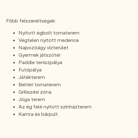
Főbb felszereltségek:
Nyitott égbolt tornaterem
Végtelen nyitott medence
Napozóágy vízterület
Gyermek játszótér
Paddle teniszpálya
Futópálya
Játékterem
Beltéri tornaterem
Grillezési zóna
Jóga terem
Az ég felé nyitott színházterem
Kamra és bárpult