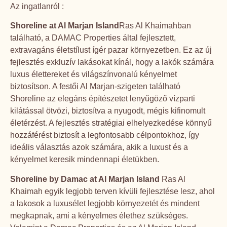
Az ingatlanról :
Shoreline at Al Marjan Island
Ras Al Khaimahban
található, a DAMAC Properties által fejlesztett,
extravagáns életstílust ígér pazar környezetben. Ez az új
fejlesztés exkluzív lakásokat kínál, hogy a lakók számára
luxus élettereket és világszínvonalú kényelmet
biztosítson. A festői Al Marjan-szigeten található
Shoreline az elegáns építészetet lenyűgöző vízparti
kilátással ötvözi, biztosítva a nyugodt, mégis kifinomult
életérzést. A fejlesztés stratégiai elhelyezkedése könnyű
hozzáférést biztosít a legfontosabb célpontokhoz, így
ideális választás azok számára, akik a luxust és a
kényelmet keresik mindennapi életükben.
Shoreline by Damac at Al Marjan Island
Ras Al
Khaimah egyik legjobb terven kívüli fejlesztése lesz, ahol
a lakosok a luxusélet legjobb környezetét és mindent
megkapnak, ami a kényelmes élethez szükséges.