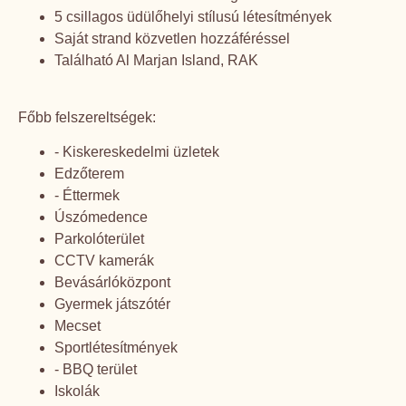
5 csillagos üdülőhelyi stílusú létesítmények
Saját strand közvetlen hozzáféréssel
Található Al Marjan Island, RAK
Főbb felszereltségek:
- Kiskereskedelmi üzletek
Edzőterem
- Éttermek
Úszómedence
Parkolóterület
CCTV kamerák
Bevásárlóközpont
Gyermek játszótér
Mecset
Sportlétesítmények
- BBQ terület
Iskolák