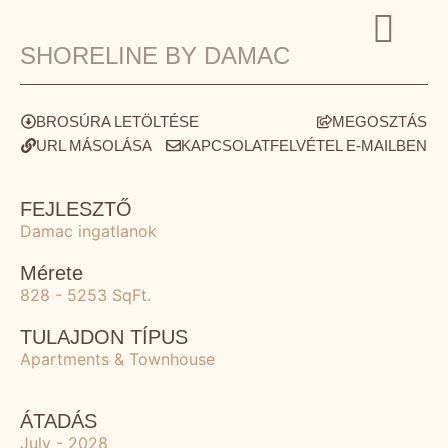
SHORELINE BY DAMAC
BROSÚRA LETÖLTÉSE
MEGOSZTÁS
URL MÁSOLÁSA
KAPCSOLATFELVÉTEL E-MAILBEN
FEJLESZTŐ
Damac ingatlanok
Mérete
828 - 5253 SqFt.
TULAJDON TÍPUS
Apartments & Townhouse
ÁTADÁS
July - 2028