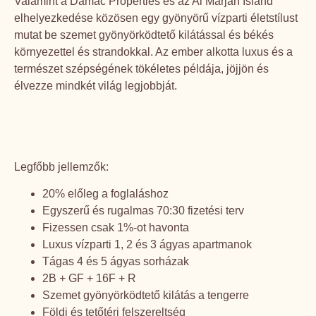
Valamint a Damac Properties és az Al Marjan Island
elhelyezkedése közösen egy gyönyörű vízparti életstílust
mutat be szemet gyönyörködtető kilátással és békés
környezettel és strandokkal. Az ember alkotta luxus és a
természet szépségének tökéletes példája, jöjjön és
élvezze mindkét világ legjobbját.
Legfőbb jellemzők:
20% előleg a foglaláshoz
Egyszerű és rugalmas 70:30 fizetési terv
Fizessen csak 1%-ot havonta
Luxus vízparti 1, 2 és 3 ágyas apartmanok
Tágas 4 és 5 ágyas sorházak
2B + GF + 16F + R
Szemet gyönyörködtető kilátás a tengerre
Földi és tetőtéri felszereltség