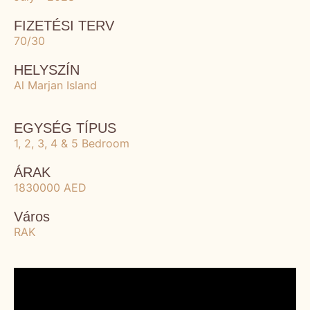
FIZETÉSI TERV
70/30
HELYSZÍN
Al Marjan Island
EGYSÉG TÍPUS
1, 2, 3, 4 & 5 Bedroom
ÁRAK
1830000 AED
Város
RAK