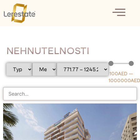
NEHNUTELNOSTI
100
AED
—
1000000
AE