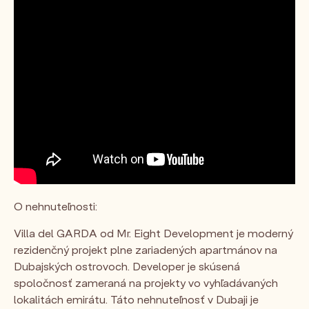
O nehnuteľnosti:
Villa del GARDA od Mr. Eight Development je moderný
rezidenčný projekt plne zariadených apartmánov na
Dubajských ostrovoch. Developer je skúsená
spoločnosť zameraná na projekty vo vyhľadávaných
lokalitách emirátu. Táto nehnuteľnosť v Dubaji je