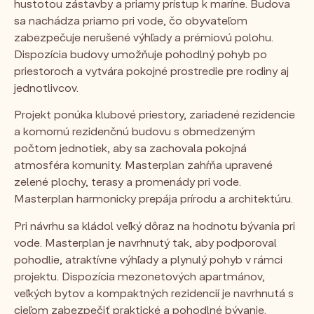
hustotou zástavby a priamy prístup k maríne. Budova
sa nachádza priamo pri vode, čo obyvateľom
zabezpečuje nerušené výhľady a prémiovú polohu.
Dispozícia budovy umožňuje pohodlný pohyb po
priestoroch a vytvára pokojné prostredie pre rodiny aj
jednotlivcov.
Projekt ponúka klubové priestory, zariadené rezidencie
a komornú rezidenčnú budovu s obmedzeným
počtom jednotiek, aby sa zachovala pokojná
atmosféra komunity. Masterplan zahŕňa upravené
zelené plochy, terasy a promenády pri vode.
Masterplan harmonicky prepája prírodu a architektúru.
Pri návrhu sa kládol veľký dôraz na hodnotu bývania pri
vode. Masterplan je navrhnutý tak, aby podporoval
pohodlie, atraktívne výhľady a plynulý pohyb v rámci
projektu. Dispozícia mezonetových apartmánov,
veľkých bytov a kompaktných rezidencií je navrhnutá s
cieľom zabezpečiť praktické a pohodlné bývanie.