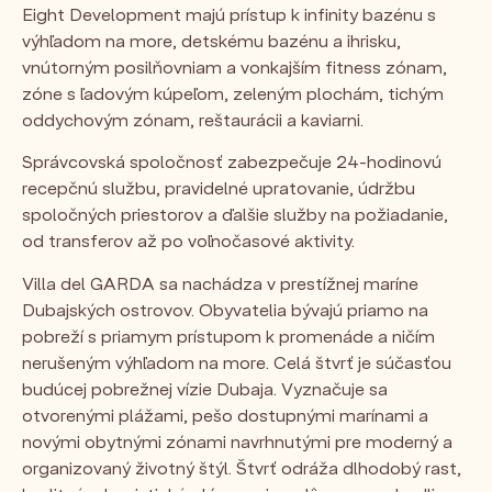
Eight Development majú prístup k infinity bazénu s
výhľadom na more, detskému bazénu a ihrisku,
vnútorným posilňovniam a vonkajším fitness zónam,
zóne s ľadovým kúpeľom, zeleným plochám, tichým
oddychovým zónam, reštaurácii a kaviarni.
Správcovská spoločnosť zabezpečuje 24-hodinovú
recepčnú službu, pravidelné upratovanie, údržbu
spoločných priestorov a ďalšie služby na požiadanie,
od transferov až po voľnočasové aktivity.
Villa del GARDA sa nachádza v prestížnej maríne
Dubajských ostrovov. Obyvatelia bývajú priamo na
pobreží s priamym prístupom k promenáde a ničím
nerušeným výhľadom na more. Celá štvrť je súčasťou
budúcej pobrežnej vízie Dubaja. Vyznačuje sa
otvorenými plážami, pešo dostupnými marínami a
novými obytnými zónami navrhnutými pre moderný a
organizovaný životný štýl. Štvrť odráža dlhodobý rast,