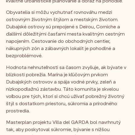
kvalitné urbanistické plánovanie a dôraz na pohodlie.
Obyvatelia si môžu vychutnať rovnováhu medzi
ostrovným životným štýlom a mestským životom.
Dubajské ostrovy sú prepojené s Deirou, Corniche a
ďalšími dôležitými časťami mesta kvalitným cestným
napojením. Cestovanie do obchodných centier,
nákupných zón a zábavných lokalít je pohodlné a
bezproblémové.
Hodnota nehnuteľnosti sa časom zvyšuje, ak bývate v
blízkosti pobrežia. Marína je kľúčovým prvkom
Dubajských ostrovov a spája vodné prvky, zeleň a
nízkopodlažnú zástavbu. Táto komunita je skvelou
voľbou pre tých, ktorí si chcú užívať pobrežný životný
štýl s dostatkom priestoru, súkromia a prírodného
prostredia.
Masterplan projektu Villa del GARDA bol navrhnutý
tak, aby poskytoval súkromie, bývanie s nižšou