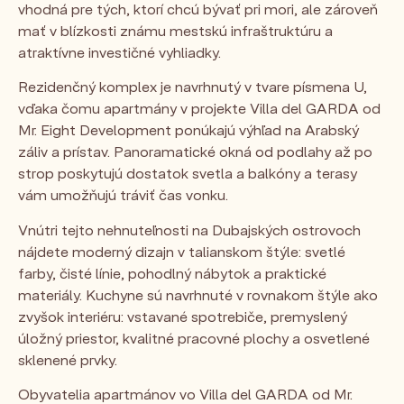
vhodná pre tých, ktorí chcú bývať pri mori, ale zároveň
mať v blízkosti známu mestskú infraštruktúru a
atraktívne investičné vyhliadky.
Rezidenčný komplex je navrhnutý v tvare písmena U,
vďaka čomu apartmány v projekte Villa del GARDA od
Mr. Eight Development ponúkajú výhľad na Arabský
záliv a prístav. Panoramatické okná od podlahy až po
strop poskytujú dostatok svetla a balkóny a terasy
vám umožňujú tráviť čas vonku.
Vnútri tejto nehnuteľnosti na Dubajských ostrovoch
nájdete moderný dizajn v talianskom štýle: svetlé
farby, čisté línie, pohodlný nábytok a praktické
materiály. Kuchyne sú navrhnuté v rovnakom štýle ako
zvyšok interiéru: vstavané spotrebiče, premyslený
úložný priestor, kvalitné pracovné plochy a osvetlené
sklenené prvky.
Obyvatelia apartmánov vo Villa del GARDA od Mr.