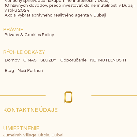
Konečný sprievodca nákupom nehnuteľností v Dubaji
10 hlavných dôvodov, prečo investovať do nehnuteľností v Dubaji
v roku 2024
Ako si vybrať správneho realitného agenta v Dubaji
PRÁVNE
Privacy & Cookies Policy
RÝCHLE ODKAZY
Domov
O NAS
SLUŽBY
Odporúčanie
NEHNUTEĽNOSTI
Blog
Naši Partneri
KONTAKTNÉ ÚDAJE
UMIESTNENIE
Jumeirah Village Circle, Dubai