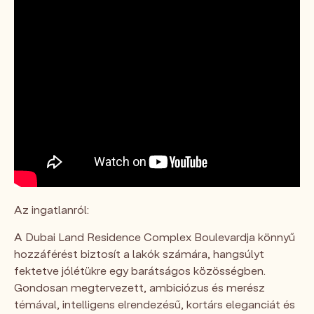
Az ingatlanról:
A Dubai Land Residence Complex Boulevardja könnyű
hozzáférést biztosít a lakók számára, hangsúlyt
fektetve jólétükre egy barátságos közösségben.
Gondosan megtervezett, ambiciózus és merész
témával, intelligens elrendezésű, kortárs eleganciát és