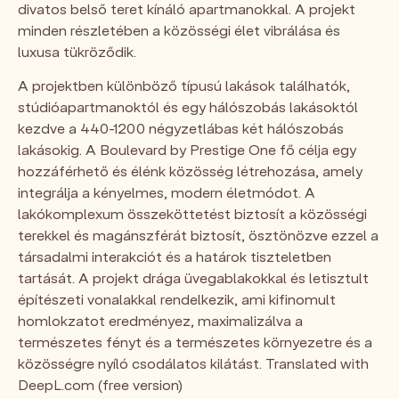
divatos belső teret kínáló apartmanokkal. A projekt
minden részletében a közösségi élet vibrálása és
luxusa tükröződik.
A projektben különböző típusú lakások találhatók,
stúdióapartmanoktól és egy hálószobás lakásoktól
kezdve a 440-1200 négyzetlábas két hálószobás
lakásokig. A Boulevard by Prestige One fő célja egy
hozzáférhető és élénk közösség létrehozása, amely
integrálja a kényelmes, modern életmódot. A
lakókomplexum összeköttetést biztosít a közösségi
terekkel és magánszférát biztosít, ösztönözve ezzel a
társadalmi interakciót és a határok tiszteletben
tartását. A projekt drága üvegablakokkal és letisztult
építészeti vonalakkal rendelkezik, ami kifinomult
homlokzatot eredményez, maximalizálva a
természetes fényt és a természetes környezetre és a
közösségre nyíló csodálatos kilátást. Translated with
DeepL.com (free version)