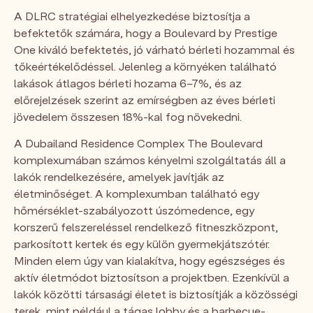
A DLRC stratégiai elhelyezkedése biztosítja a
befektetők számára, hogy a Boulevard by Prestige
One kiváló befektetés, jó várható bérleti hozammal és
tőkeértékelődéssel. Jelenleg a környéken található
lakások átlagos bérleti hozama 6–7%, és az
előrejelzések szerint az emírségben az éves bérleti
jövedelem összesen 18%-kal fog növekedni.
A Dubailand Residence Complex The Boulevard
komplexumában számos kényelmi szolgáltatás áll a
lakók rendelkezésére, amelyek javítják az
életminőséget. A komplexumban található egy
hőmérséklet-szabályozott úszómedence, egy
korszerű felszereléssel rendelkező fitneszközpont,
parkosított kertek és egy külön gyermekjátszótér.
Minden elem úgy van kialakítva, hogy egészséges és
aktív életmódot biztosítson a projektben. Ezenkívül a
lakók közötti társasági életet is biztosítják a közösségi
terek, mint például a tágas lobby és a barbecue-