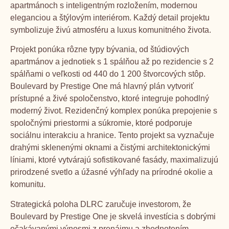
apartmánoch s inteligentným rozložením, modernou
eleganciou a štýlovým interiérom. Každý detail projektu
symbolizuje živú atmosféru a luxus komunitného života.
Projekt ponúka rôzne typy bývania, od štúdiových
apartmánov a jednotiek s 1 spálňou až po rezidencie s 2
spálňami o veľkosti od 440 do 1 200 štvorcových stôp.
Boulevard by Prestige One má hlavný plán vytvoriť
prístupné a živé spoločenstvo, ktoré integruje pohodlný
moderný život. Rezidenčný komplex ponúka prepojenie s
spoločnými priestormi a súkromie, ktoré podporuje
sociálnu interakciu a hranice. Tento projekt sa vyznačuje
drahými sklenenými oknami a čistými architektonickými
líniami, ktoré vytvárajú sofistikované fasády, maximalizujú
prirodzené svetlo a úžasné výhľady na prírodné okolie a
komunitu.
Strategická poloha DLRC zaručuje investorom, že
Boulevard by Prestige One je skvelá investícia s dobrými
očakávanými výnosmi z prenájmu a zhodnotením