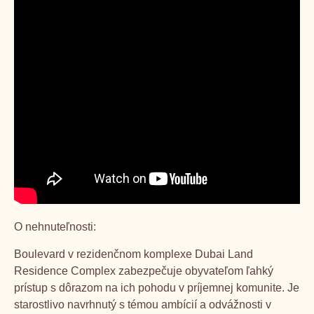
O nehnuteľnosti:
Boulevard v rezidenčnom komplexe Dubai Land
Residence Complex zabezpečuje obyvateľom ľahký
prístup s dôrazom na ich pohodu v príjemnej komunite. Je
starostlivo navrhnutý s témou ambícií a odvážnosti v