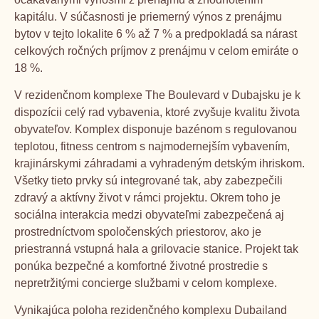
kapitálu. V súčasnosti je priemerný výnos z prenájmu
bytov v tejto lokalite 6 % až 7 % a predpokladá sa nárast
celkových ročných príjmov z prenájmu v celom emiráte o
18 %.
V rezidenčnom komplexe The Boulevard v Dubajsku je k
dispozícii celý rad vybavenia, ktoré zvyšuje kvalitu života
obyvateľov. Komplex disponuje bazénom s regulovanou
teplotou, fitness centrom s najmodernejším vybavením,
krajinárskymi záhradami a vyhradeným detským ihriskom.
Všetky tieto prvky sú integrované tak, aby zabezpečili
zdravý a aktívny život v rámci projektu. Okrem toho je
sociálna interakcia medzi obyvateľmi zabezpečená aj
prostredníctvom spoločenských priestorov, ako je
priestranná vstupná hala a grilovacie stanice. Projekt tak
ponúka bezpečné a komfortné životné prostredie s
nepretržitými concierge službami v celom komplexe.
Vynikajúca poloha rezidenčného komplexu Dubailand